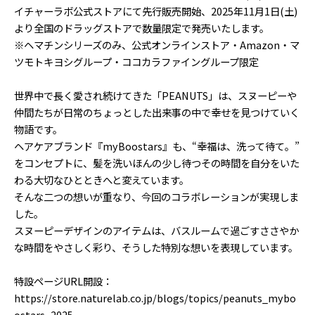
イチャーラボ公式ストアにて先行販売開始、2025年11月1日(土)
より全国のドラッグストアで数量限定で発売いたします。
※ヘマチンシリーズのみ、公式オンラインストア・Amazon・マ
ツモトキヨシグループ・ココカラファイングループ限定
世界中で長く愛され続けてきた「PEANUTS」は、スヌーピーや
仲間たちが日常のちょっとした出来事の中で幸せを見つけていく
物語です。
ヘアケアブランド『myBoostars』も、“幸福は、洗って待て。”
をコンセプトに、髪を洗いほんの少し待つその時間を自分をいた
わる大切なひとときへと変えています。
そんな二つの想いが重なり、今回のコラボレーションが実現しま
した。
スヌーピーデザインのアイテムは、バスルームで過ごすささやか
な時間をやさしく彩り、そうした特別な想いを表現しています。
特設ページURL開設：
https://store.naturelab.co.jp/blogs/topics/peanuts_mybo
ostars_2025