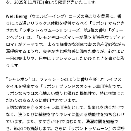
を、2025年11月7日(金)より限定発売いたします。
Well Being（ウェルビーイング）ニーズの高まりを背景に、香
りによる深いリラックス体験を提供するべく「ラボン」から発売
された『ラボン トゥザムーン』シリーズ。第3弾の香り「グリー
ンヘブン」は、「レモンやローズマリーが誘う 新感覚ウッディア
ロマ」がテーマです。 まるで緑豊かな楽園で朝の光を浴びながら
深呼吸するような、爽やかさと解放感に満ちた香りが、心地よい
一日の始まりや、日中にリフレッシュしたいひとときを豊かに彩
ります。
”シャレボン” は、ファッションのように香りを楽しむライフス
タイルを提案する「ラボン」ブランドのオシャレ着用洗剤です。
ラボンならではの心地よい香りと優れた機能性で、特に衣類にこ
だわりのある人々に愛用されています。
大切な衣類を守るオシャレ着用洗剤として、型崩れを防ぐだけで
なく、洗うたびに繊維を守りキレイに整える機能性を持ち合わせ
ています。また、すすぎが1回で済むため、洗濯時間を短縮で
き、節水にも貢献します。さらに『ラボン トゥザムーン』の深呼