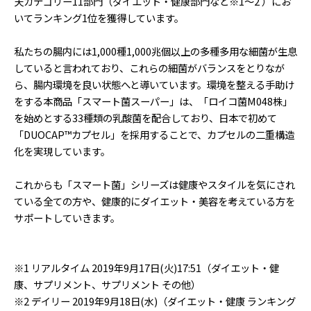
天カテゴリー11部門（ダイエット・健康部門など※1〜2 ）にお
いてランキング1位を獲得しています。
私たちの腸内には1,000種1,000兆個以上の多種多用な細菌が生息
していると言われており、これらの細菌がバランスをとりなが
ら、腸内環境を良い状態へと導いています。環境を整える手助け
をする本商品「スマート菌スーパー」は、「ロイコ菌M048株」
を始めとする33種類の乳酸菌を配合しており、日本で初めて
「DUOCAP™カプセル」を採用することで、カプセルの二重構造
化を実現しています。
これからも「スマート菌」シリーズは健康やスタイルを気にされ
ている全ての方や、健康的にダイエット・美容を考えている方を
サポートしていきます。
※1 リアルタイム 2019年9月17日(火)17:51（ダイエット・健
康、サプリメント、サプリメント その他）
※2 デイリー 2019年9月18日(水)（ダイエット・健康 ランキング