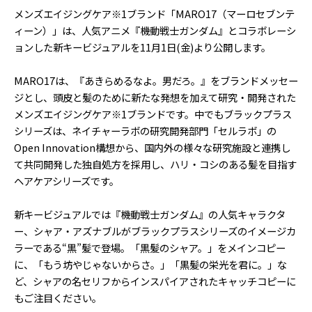
メンズエイジングケア※1ブランド「MARO17（マーロセブンテ
ィーン）」は、人気アニメ『機動戦士ガンダム』とコラボレーシ
ョンした新キービジュアルを11月1日(金)より公開します。
MARO17は、『あきらめるなよ。男だろ。』をブランドメッセー
ジとし、頭皮と髪のために新たな発想を加えて研究・開発された
メンズエイジングケア※1ブランドです。中でもブラックプラス
シリーズは、ネイチャーラボの研究開発部門「セルラボ」の
Open Innovation構想から、国内外の様々な研究施設と連携し
て共同開発した独自処方を採用し、ハリ・コシのある髪を目指す
ヘアケアシリーズです。
新キービジュアルでは『機動戦士ガンダム』の人気キャラクタ
ー、シャア・アズナブルがブラックプラスシリーズのイメージカ
ラーである“黒”髪で登場。「黒髪のシャア。」をメインコピー
に、「もう坊やじゃないからさ。」「黒髪の栄光を君に。」な
ど、シャアの名セリフからインスパイアされたキャッチコピーに
もご注目ください。