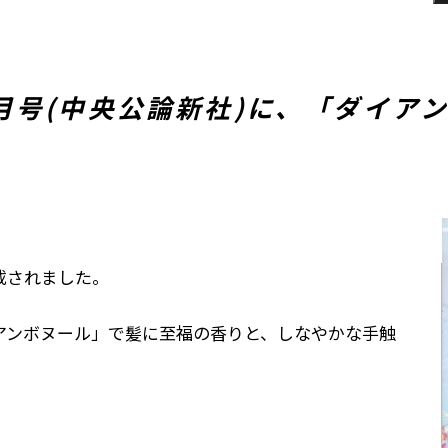
tyle 5月号(中央公論新社)に、「
載されました。
アンボヌール」で髪に至福の香りと、しなやかな手触