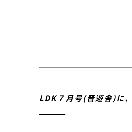
LDK７月号(晋遊舎)