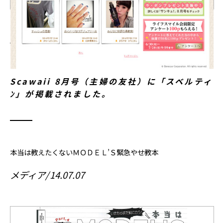
Scawaii 8月号（主婦の友社）に「スベルティ
ﾝ」が掲載されました。
本当は教えたくないＭＯＤＥＬ’Ｓ緊急やせ教本
メディア
14.07.07