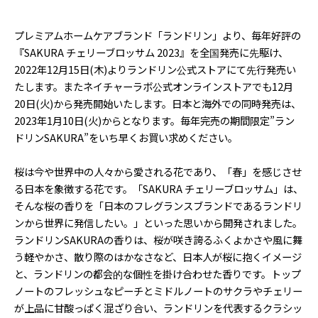
プレミアムホームケアブランド「ランドリン」より、毎年好評の
『SAKURA チェリーブロッサム 2023』を全国発売に先駆け、
2022年12月15日(木)よりランドリン公式ストアにて先行発売い
たします。またネイチャーラボ公式オンラインストアでも12月
20日(火)から発売開始いたします。日本と海外での同時発売は、
2023年1月10日(火)からとなります。毎年完売の期間限定”ラン
ドリンSAKURA”をいち早くお買い求めください。
桜は今や世界中の人々から愛される花であり、「春」を感じさせ
る日本を象徴する花です。「SAKURA チェリーブロッサム」は、
そんな桜の香りを「日本のフレグランスブランドであるランドリ
ンから世界に発信したい。」といった思いから開発されました。
ランドリンSAKURAの香りは、桜が咲き誇るふくよかさや風に舞
う軽やかさ、散り際のはかなさなど、日本人が桜に抱くイメージ
と、ランドリンの都会的な個性を掛け合わせた香りです。トップ
ノートのフレッシュなピーチとミドルノートのサクラやチェリー
が上品に甘酸っぱく混ざり合い、ランドリンを代表するクラシッ