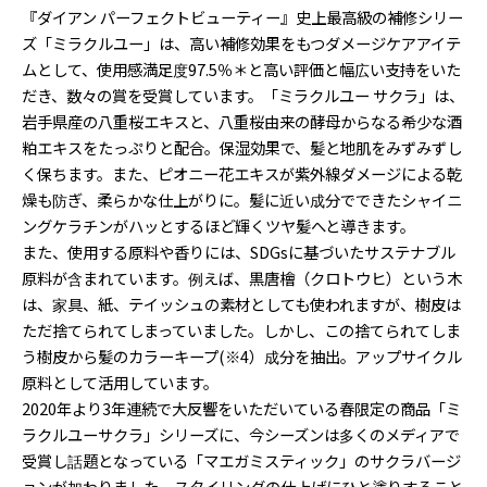
『ダイアン パーフェクトビューティー』史上最高級の補修シリー
ズ「ミラクルユー」は、高い補修効果をもつダメージケアアイテ
ムとして、使用感満足度97.5％＊と高い評価と幅広い支持をいた
だき、数々の賞を受賞しています。「ミラクルユー サクラ」は、
岩手県産の八重桜エキスと、八重桜由来の酵母からなる希少な酒
粕エキスをたっぷりと配合。保湿効果で、髪と地肌をみずみずし
く保ちます。また、ピオニー花エキスが紫外線ダメージによる乾
燥も防ぎ、柔らかな仕上がりに。髪に近い成分でできたシャイニ
ングケラチンがハッとするほど輝くツヤ髪へと導きます。
また、使用する原料や香りには、SDGsに基づいたサステナブル
原料が含まれています。例えば、黒唐檜（クロトウヒ）という木
は、家具、紙、テイッシュの素材としても使われますが、樹皮は
ただ捨てられてしまっていました。しかし、この捨てられてしま
う樹皮から髪のカラーキープ(※4）成分を抽出。アップサイクル
原料として活用しています。
2020年より3年連続で大反響をいただいている春限定の商品「ミ
ラクルユーサクラ」シリーズに、今シーズンは多くのメディアで
受賞し話題となっている「マエガミスティック」のサクラバージ
ョンが加わりました。スタイリングの仕上げにひと塗りすること