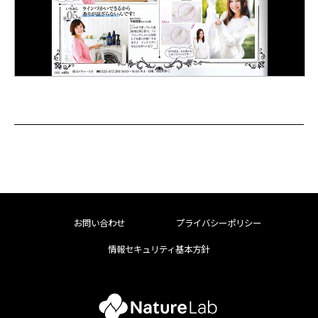
お問い合わせ
プライバシーポリシー
情報セキュリティ基本方針