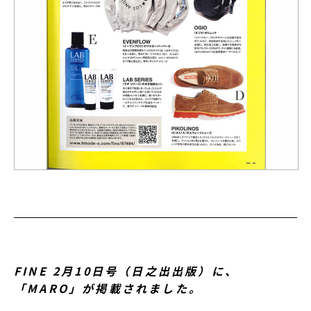
FINE 2月10日号（日之出出版）に、
「MARO」が掲載されました。