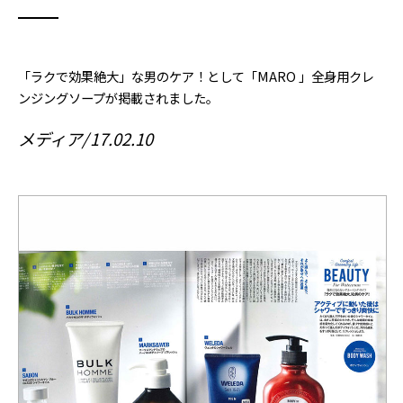
「ラクで効果絶大」な男のケア！として「MARO 」全身用クレ
ンジングソープが掲載されました。
メディア
17.02.10