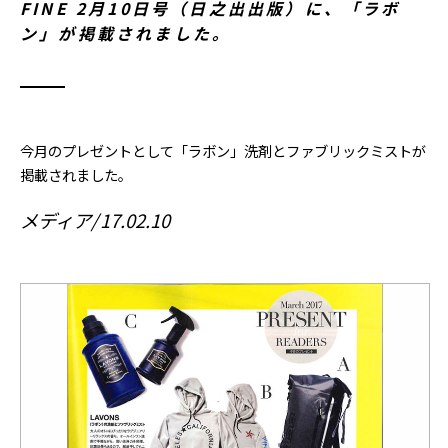
FINE 2月10日号（日之出出版）に、「ラボ
ン」が掲載されました。
今月のプレゼントとして「ラボン」洗剤とファブリックミストが
掲載されました。
メディア
17.02.10