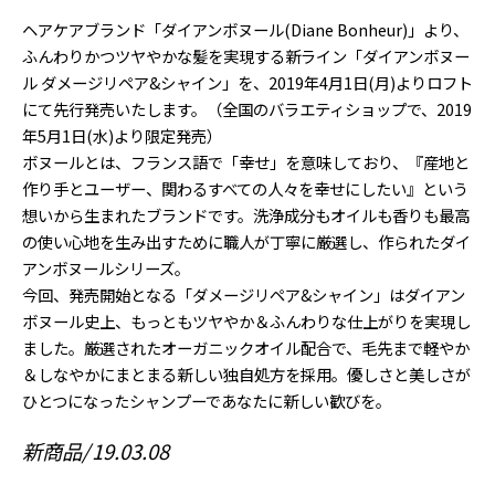
ヘアケアブランド「ダイアンボヌール(Diane Bonheur)」より、
ふんわりかつツヤやかな髪を実現する新ライン「ダイアンボヌー
ル ダメージリペア&シャイン」を、2019年4月1日(月)よりロフト
にて先行発売いたします。（全国のバラエティショップで、2019
年5月1日(水)より限定発売）
ボヌールとは、フランス語で「幸せ」を意味しており、『産地と
作り手とユーザー、関わるすべての人々を幸せにしたい』という
想いから生まれたブランドです。洗浄成分もオイルも香りも最高
の使い心地を生み出すために職人が丁寧に厳選し、作られたダイ
アンボヌールシリーズ。
今回、発売開始となる「ダメージリペア&シャイン」はダイアン
ボヌール史上、もっともツヤやか＆ふんわりな仕上がりを実現し
ました。厳選されたオーガニックオイル配合で、毛先まで軽やか
＆しなやかにまとまる新しい独自処方を採用。優しさと美しさが
ひとつになったシャンプーであなたに新しい歓びを。
新商品
19.03.08