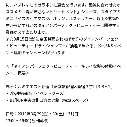
に、ハズレなしのガラポン抽選会を行います。髪質に合わせたオ
ススメの「洗い流さないトリートメント」シリーズ、３タイプの
ミニサイズのヘアマスク、オリジナルステッカー、以上3種類の
中からいずれかのダイアンパーフェクトビューティーに関連する
賞品が必ず当たります。
また3月15日(金)に全国発売されたばかりのダイアンパーフェク
トビューティー ドライシャンプーが抽選で当たる、公式SNSイベ
ント連動キャンペーンも行います
＜「ダイアン パーフェクトビューティー キレイな髪の体験イベ
ント」概要＞
場所：ルミネエスト新宿（東京都新宿区新宿３丁目３８−１）
・2階連絡通路（イベントブース）
・B1階JR中央改札口方面通路（特設スペース）
日時：2019年3月29(金)・30(土)・31(日)
13:00～19:00(各日同様)