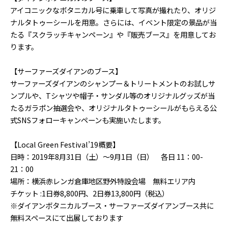
アイコニックなボタニカル号に乗車して写真が撮れたり、オリジ
ナルタトゥーシールを用意。さらには、イベント限定の景品が当
たる『スクラッチキャンペーン』や『販売ブース』を用意してお
ります。
【サーファーズダイアンのブース】
サーファーズダイアンのシャンプー＆トリートメントのお試しサ
ンプルや、Tシャツや帽子・サンダル等のオリジナルグッズが当
たるガラポン抽選会や、オリジナルタトゥーシールがもらえる公
式SNSフォローキャンペーンも実施いたします。
【Local Green Festival’19概要】
日時：2019年8月31日（土）〜9月1日（日） 各日 11：00-
21：00
場所：横浜赤レンガ倉庫地区野外特設会場 無料エリア内
チケット :1日券8,800円、2日券13,800円（税込）
※ダイアンボタニカルブース・サーファーズダイアンブース共に
無料スペースにて出展しております