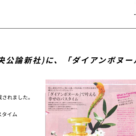
央公論新社)に、「ダイアンボヌ
載されました。
スタイム