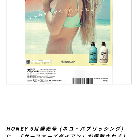
HONEY 6月発売号 (ネコ・パブリッシング)
に、「サーファーズダイアン」が掲載されまし