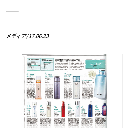
メディア
17.06.23