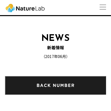
NEWS
新着情報
（2017年06月）