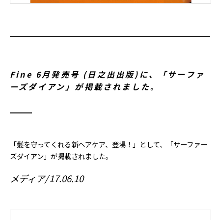
Fine 6月発売号 (日之出出版)に、「サーファ
ーズダイアン」が掲載されました。
「髪を守ってくれる新ヘアケア、登場！」として、「サーファー
ズダイアン」が掲載されました。
メディア
17.06.10