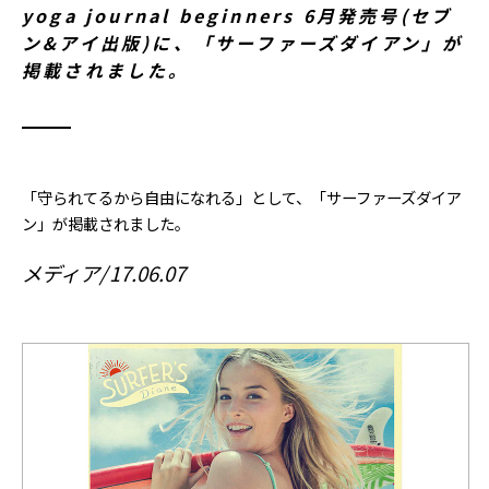
yoga journal beginners 6月発売号(セブ
ン&アイ出版)に、「サーファーズダイアン」が
掲載されました。
「守られてるから自由になれる」として、「サーファーズダイア
ン」が掲載されました。
メディア
17.06.07