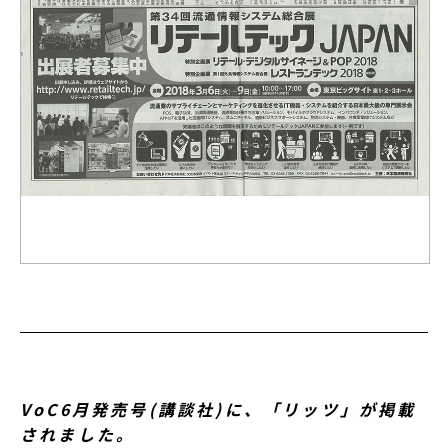
VoC6月発売号(講談社)に、「リッツ」が掲載
されました。