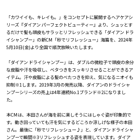
「カワイイも、キレイも。」をコンセプトに展開するヘアケアシ
リーズ『ダイアン パーフェクトビューティー』より、シュッとす
るだけで髪も頭皮もサラッとリフレッシュできる「ダイアン ドラ
イシャンプー」の新CM「秒でリフレッシュー」海篇を、2024年
5月10日(金)より全国で順次放映いたします。
「ダイアン ドライシャンプー」は、ダブルの微粒子で頭皮の余分
な皮脂や汗を吸収し、ベタつきをスッキリさせることができるア
イテム。汗や皮脂による髪のべたつきを抑え、気になるニオイも
抑制※1します。2019年3月の発売以降、ダイアンのドライシャ
ンプーシリーズの売上は4年連続No.1ブランド※2になりまし
た。
本CMは、本田さんが海を前に楽しそうにはしゃぐ姿が印象的で
す。動き回っていても汗を気にするどころか涼しげな様子の本田
さん。最後に「秒でリフレッシュー♪」と、ダイアン ドライシャ
ンプーで瞬間※3リフレッシュする姿を表現しています。ダイア