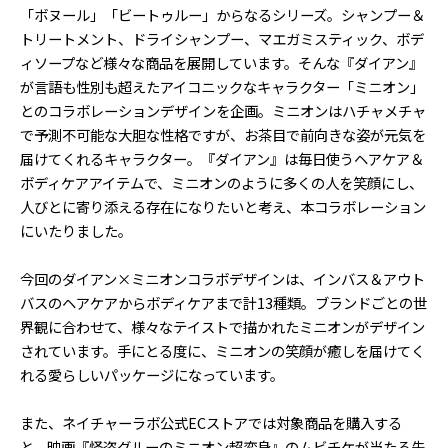
「ボヌール」「ビートゥルー」からなるシリーズ。シャンプー＆
トリートメント、ドライシャンプー、マエガミスティック、ボデ
ィソープなど様々な商品を展開しています。そんな『ダイアン』
が言語も性別も超えたアイコニックなキャラクター「ミニオン」
とのコラボレーションデザインを企画。ミニオンはハチャメチャ
で予測不可能な大胆な性格ですが、お茶目で前向きな姿が元気を
届けてくれるキャラクター。『ダイアン』は毎日使うヘアケア＆
ボディケアアイテムで、ミニオンのように多くの人を笑顔にし、
人びとに寄り添える存在になりたいと考え、本コラボレーション
にいたりました。
今回のダイアン×ミニオンコラボデザインは、インバス＆アウト
バスのヘアケアからボディケアまで計13種類。ブランドごとの世
界観に合わせて、様々なテイストで描かれたミニオンがデザイン
されています。手にとる度に、ミニオンの笑顔が癒しを届けてく
れる愛らしいパッケージになっています。
また、ネイチャーラボ公式ECストアでは対象商品を購入する
と、映画『怪盗グルーのミニオン超変身』のムビチケが当たる先