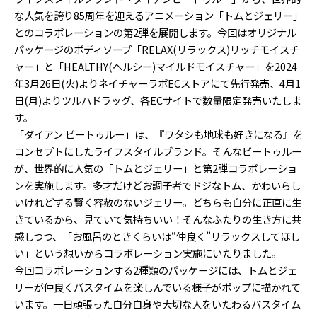
な人気を誇り85周年を迎えるアニメーション「トムとジェリー」
とのコラボレーションの第2弾を展開します。今回はオリジナル
パッケージのボディソープ「RELAX(リラックス)リッチモイスチ
ャー」と「HEALTHY(ヘルシー)マイルドモイスチャー」を2024
年3月26日(火)よりネイチャーラボECストアにて先行発売、4月1
日(月)よりツルハドラッグ、各ECサイトで数量限定発売いたしま
す。
「ダイアン ビートゥルー」は、『ワタシも地球も好きになる』を
コンセプトにしたライフスタイルブランド。そんなビートゥルー
が、世界的に人気の「トムとジェリー」と第2弾コラボレーショ
ンを実施します。多才だけどお調子者でドジなトム、かわいらし
いけれどずる賢く容赦のないジェリー。どちらも自分に正直に生
きているから、見ていて気持ちいい！そんなふたりの生き方に共
感しつつ、「お風呂のときくらいは“仲良く”リラックスしてほし
い」という想いからコラボレーション実施にいたりました。
今回コラボレーションする2種類のパッケージには、トムとジェ
リーが仲良くバスタイムを楽しんでいる様子がポップに描かれて
います。一日頑張った自分自身や大切な人をいたわるバスタイム