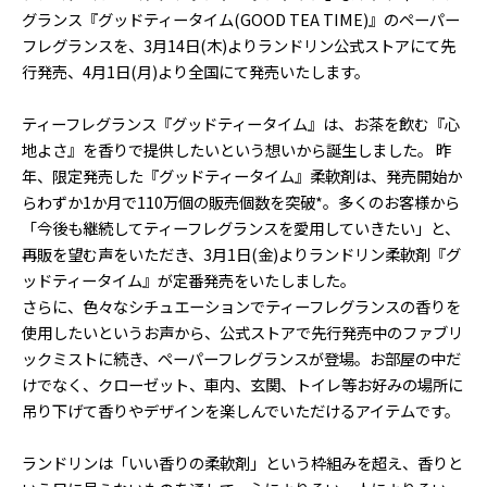
グランス『グッドティータイム(GOOD TEA TIME)』のペーパー
フレグランスを、3月14日(木)よりランドリン公式ストアにて先
行発売、4月1日(月)より全国にて発売いたします。
ティーフレグランス『グッドティータイム』は、お茶を飲む『心
地よさ』を香りで提供したいという想いから誕生しました。 昨
年、限定発売した『グッドティータイム』柔軟剤は、発売開始か
らわずか1か月で110万個の販売個数を突破*。多くのお客様から
「今後も継続してティーフレグランスを愛用していきたい」と、
再販を望む声をいただき、3月1日(金)よりランドリン柔軟剤『グ
ッドティータイム』が定番発売をいたしました。
さらに、色々なシチュエーションでティーフレグランスの香りを
使用したいというお声から、公式ストアで先行発売中のファブリ
ックミストに続き、ペーパーフレグランスが登場。お部屋の中だ
けでなく、クローゼット、車内、玄関、トイレ等お好みの場所に
吊り下げて香りやデザインを楽しんでいただけるアイテムです。
ランドリンは「いい香りの柔軟剤」という枠組みを超え、香りと