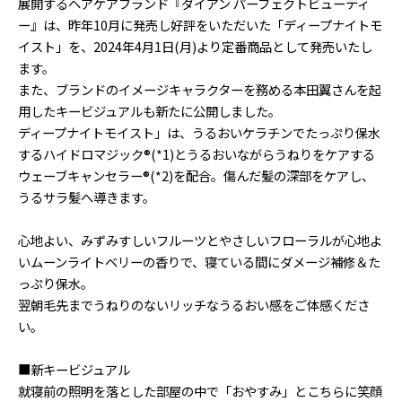
展開するヘアケアブランド『ダイアン パーフェクトビューティ
ー』は、昨年10月に発売し好評をいただいた「ディープナイトモ
イスト」を、2024年4月1日(月)より定番商品として発売いたし
ます。
また、ブランドのイメージキャラクターを務める本田翼さんを起
用したキービジュアルも新たに公開しました。
ディープナイトモイスト」は、うるおいケラチンでたっぷり保水
するハイドロマジック®(*1)とうるおいながらうねりをケアする
ウェーブキャンセラー®(*2)を配合。傷んだ髪の深部をケアし、
うるサラ髪へ導きます。
心地よい、みずみすしいフルーツとやさしいフローラルが心地よ
いムーンライトベリーの香りで、寝ている間にダメージ補修＆た
っぷり保水。
翌朝毛先までうねりのないリッチなうるおい感をご体感くださ
い。
■新キービジュアル
就寝前の照明を落とした部屋の中で「おやすみ」とこちらに笑顔