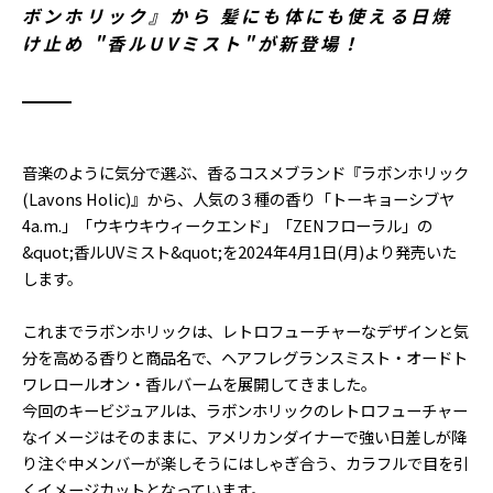
ボンホリック』から 髪にも体にも使える日焼
け止め "香ルUVミスト"が新登場！
音楽のように気分で選ぶ、香るコスメブランド『ラボンホリック
(Lavons Holic)』から、人気の３種の香り「トーキョーシブヤ
4a.m.」「ウキウキウィークエンド」「ZENフローラル」の
&quot;香ルUVミスト&quot;を2024年4月1日(月)より発売いた
します。
これまでラボンホリックは、レトロフューチャーなデザインと気
分を高める香りと商品名で、ヘアフレグランスミスト・オードト
ワレロールオン・香ルバームを展開してきました。
今回のキービジュアルは、ラボンホリックのレトロフューチャー
なイメージはそのままに、アメリカンダイナーで強い日差しが降
り注ぐ中メンバーが楽しそうにはしゃぎ合う、カラフルで目を引
くイメージカットとなっています。