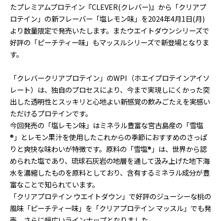
たプレミアムプロテイン『CLEVER(クレバー)』から「クリアプ
ロテイン」の新フレーバー「塩レモン味」を2024年4月1日(月)
より数量限定で発売いたします。またウエイトダウンシリーズで
好評の「ピーチティー味」もマッスルシリーズで新登場となりま
す。
「クレバークリアプロテイン」のWPI（ホエイプロテインアイソ
レート）は、独自のプロセスにより、今まで実現しにくかった突
出した透明性とスッキリと心地よい新感覚の飲みごたえを実感い
ただけるプロテインです。
今回発売の「塩レモン味」はミネラル豊富な宮古島産の「雪塩
®︎」とレモン果汁を使用したこれからの季節におすすめのさっぱ
りと爽快な味わいが特徴です。原料の「雪塩®︎」は、世界から認
められた塩であり、琉球石灰岩の地層を通して汲み上げた地下海
水を濃縮したものを原料としており、含有するミネラル成分が豊
富なことで知られています。
「クリアプロテイン ウエイトダウン」で好評のジューシーな桃の
風味「ピーチティー味」を「クリアプロテイン マッスル」でも発
売。さらに幅広いラインナップとなりました。