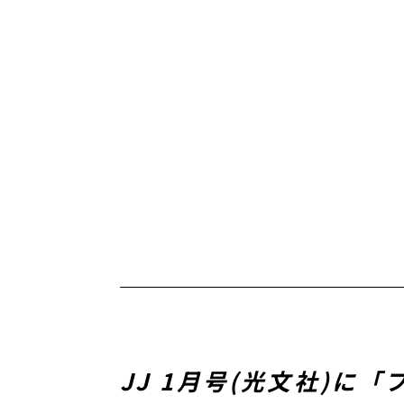
JJ 1月号(光文社)に