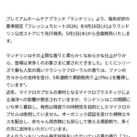
プレミアムホームケアブランド「ランドリン」より、毎年好評の
夏季限定『フレッシュモヒート2024』を4月16日(火)よりランド
リン公式ストアにて先行発売、5月1日(水)から全国発売いたしま
す。
ランドリンはその上質な香りと柔らかくなめらかな仕上がりか
ら、登場以来多くのお客さまに愛されてきました。とくにシリー
ズで最も人気の高いクラシックフローラルの香りは、ファンの
方々からの支持を受け、5年連続で柔軟剤売り上げNo.1を獲得し
ています*。
近年、マイクロカプセルの素材となるマイクロプラスチックによ
る海洋への影響が懸念されていますが、ランドリンはこの問題に
いち早く着目し、発売以降香りの持続性を目的としたマイクロカ
プセルは使用していません。オーガニック認証を受けた植物エキ
スを配合し、赤ちゃん用衣類にも安心して使える柔軟剤で、多く
の方に支持をいただいています。
そんなランドリンから毎年好評をいただいている夏の香り「フレ