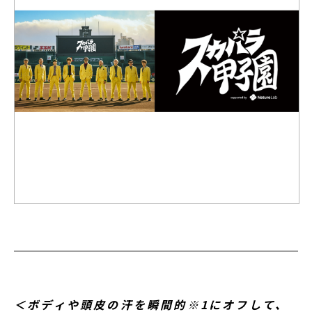
＜ボディや頭皮の汗を瞬間的※1にオフして、